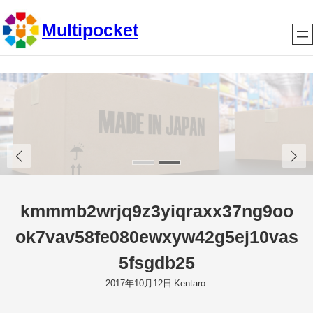
内
Multipocket
容
を
ス
キ
ッ
プ
kmmmb2wrjq9z3yiqraxx37ng9oo
ok7vav58fe080ewxyw42g5ej10vas
5fsgdb25
2017年10月12日
Kentaro