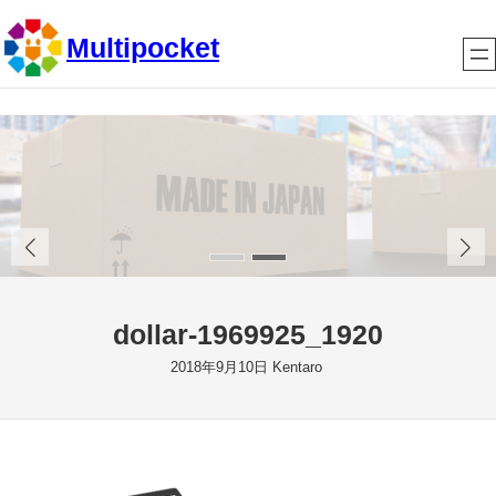
内
Multipocket
容
を
ス
キ
ッ
プ
dollar-1969925_1920
2018年9月10日
Kentaro