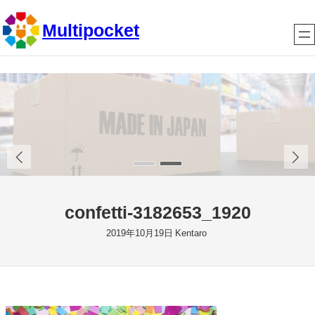
内
Multipocket
容
を
ス
キ
ッ
プ
confetti-3182653_1920
2019年10月19日
Kentaro