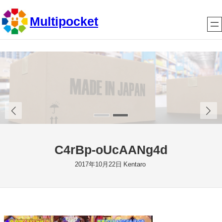
内
Multipocket
容
を
ス
キ
ッ
プ
C4rBp-oUcAANg4d
2017年10月22日
Kentaro