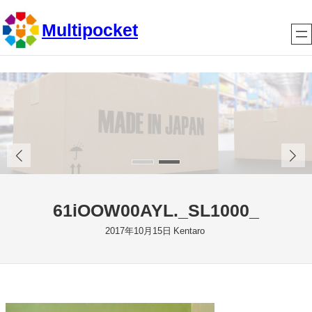
内
Multipocket
容
を
ス
キ
ッ
プ
61iOOW00AYL._SL1000_
2017年10月15日
Kentaro