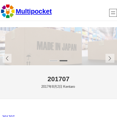
内
Multipocket
容
を
ス
キ
ッ
プ
201707
2017年8月2日
Kentaro
201707