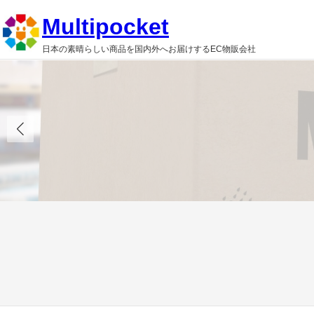
内
Multipocket
容
日本の素晴らしい商品を国内外へお届けするEC物販会社
を
ス
キ
ッ
プ