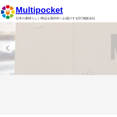
内
Multipocket
容
日本の素晴らしい商品を国内外へお届けするEC物販会社
を
ス
キ
ッ
プ