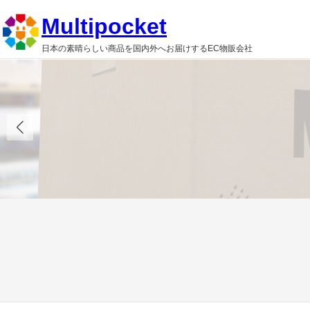
内
Multipocket
容
日本の素晴らしい商品を国内外へお届けするEC物販会社
を
ス
キ
ッ
プ