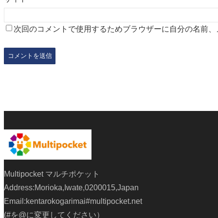
次回のコメントで使用するためブラウザーに自分の名前、
Multipocket マルチポケット
Address:Morioka,Iwate,0200015,Japan
Email:kentarokogarimai#multipocket.net
(#を@に変更してください）