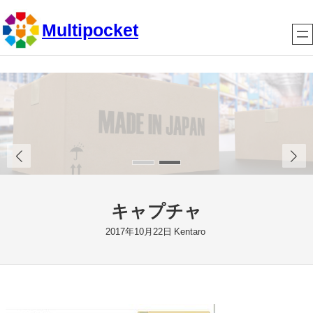
内
Multipocket
容
を
ス
キ
ッ
プ
キャプチャ
2017年10月22日
Kentaro