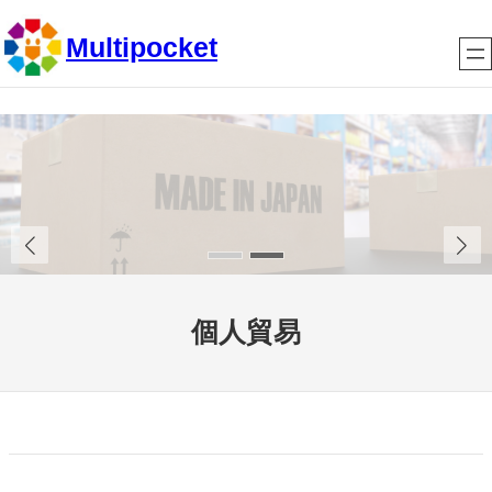
内
Multipocket
容
を
ス
キ
ッ
プ
個人貿易