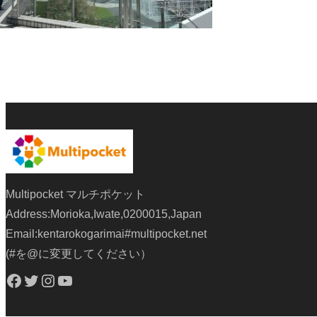
Multipocket マルチポケット
Address:Morioka,Iwate,0200015,Japan
Email:kentarokogarimai#multipocket.net
(#を@に変更してください）
Facebook
Twitter
Instagram
YouTube