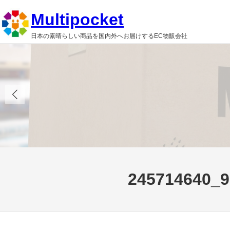
内
Multipocket
容
日本の素晴らしい商品を国内外へお届けするEC物販会社
を
ス
キ
ッ
プ
245714640_9